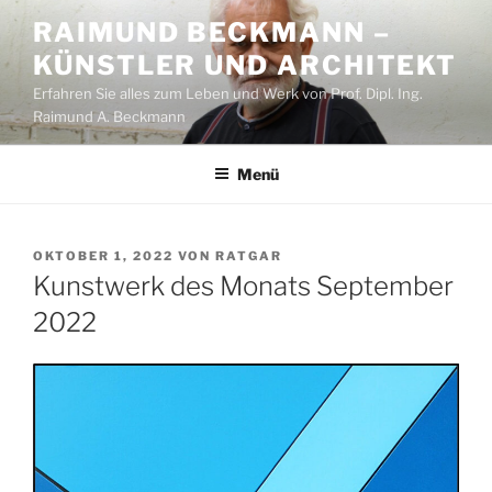
Zum
RAIMUND BECKMANN –
Inhalt
KÜNSTLER UND ARCHITEKT
springen
Erfahren Sie alles zum Leben und Werk von Prof. Dipl. Ing.
Raimund A. Beckmann
Menü
VERÖFFENTLICHT
OKTOBER 1, 2022
VON
RATGAR
AM
Kunstwerk des Monats September
2022