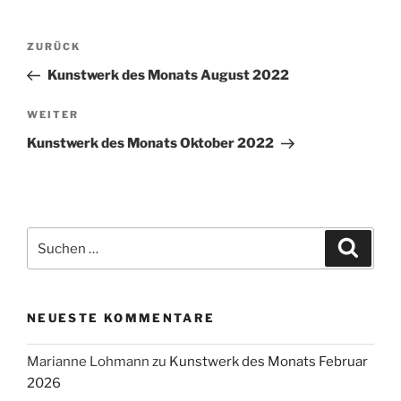
Beitragsnavigation
Vorheriger
ZURÜCK
Beitrag
Kunstwerk des Monats August 2022
Nächster
WEITER
Beitrag
Kunstwerk des Monats Oktober 2022
Suchen
Suche
nach:
NEUESTE KOMMENTARE
Marianne Lohmann
zu
Kunstwerk des Monats Februar
2026