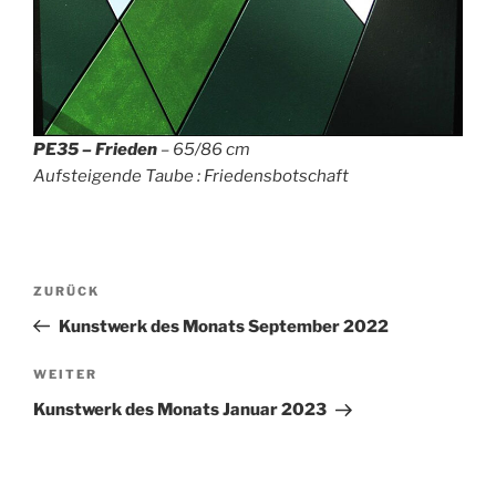
PE35 – Frieden
– 65/86 cm
Aufsteigende Taube : Friedensbotschaft
Beitragsnavigation
Vorheriger
ZURÜCK
Beitrag
Kunstwerk des Monats September 2022
Nächster
WEITER
Beitrag
Kunstwerk des Monats Januar 2023