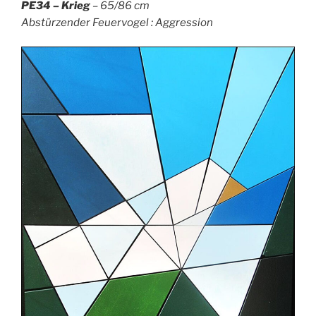
PE34 – Krieg
– 65/86 cm
Abstürzender Feuervogel : Aggression