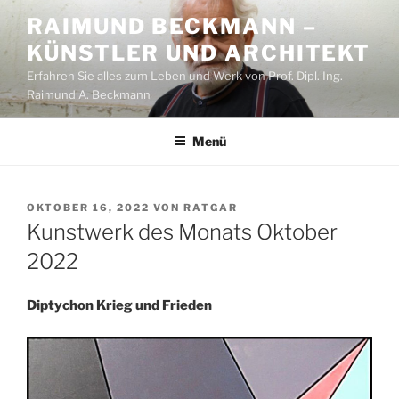
Zum
RAIMUND BECKMANN –
Inhalt
KÜNSTLER UND ARCHITEKT
springen
Erfahren Sie alles zum Leben und Werk von Prof. Dipl. Ing.
Raimund A. Beckmann
Menü
VERÖFFENTLICHT
OKTOBER 16, 2022
VON
RATGAR
AM
Kunstwerk des Monats Oktober
2022
Diptychon Krieg und Frieden