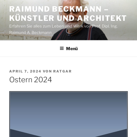
Zum
RAIMUND BECKMANN –
Inhalt
KÜNSTLER UND ARCHITEKT
springen
Erfahren Sie alles zum Leben und Werk von Prof. Dipl. Ing.
Raimund A. Beckmann
Menü
VERÖFFENTLICHT
APRIL 7, 2024
VON
RATGAR
AM
Ostern 2024