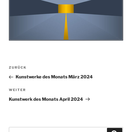
Beitragsnavigation
Vorheriger
ZURÜCK
Beitrag
Kunstwerke des Monats März 2024
Nächster
WEITER
Beitrag
Kunstwerk des Monats April 2024
Suchen