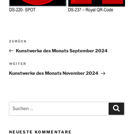
Beitragsnavigation
Vorheriger
ZURÜCK
Beitrag
Kunstwerke des Monats September 2024
Nächster
WEITER
Beitrag
Kunstwerke des Monats November 2024
Suchen
Suche
nach:
NEUESTE KOMMENTARE