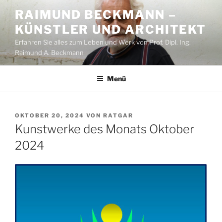
Zum
RAIMUND BECKMANN –
Inhalt
KÜNSTLER UND ARCHITEKT
springen
Erfahren Sie alles zum Leben und Werk von Prof. Dipl. Ing.
Raimund A. Beckmann
Menü
VERÖFFENTLICHT
OKTOBER 20, 2024
VON
RATGAR
AM
Kunstwerke des Monats Oktober
2024