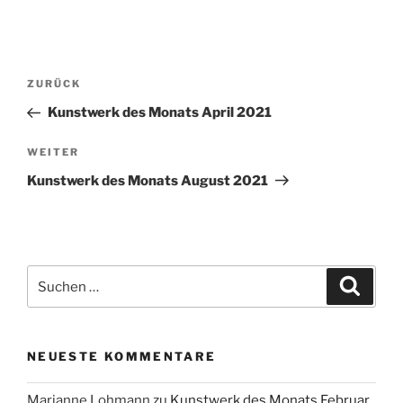
Beitragsnavigation
Vorheriger
ZURÜCK
Beitrag
Kunstwerk des Monats April 2021
Nächster
WEITER
Beitrag
Kunstwerk des Monats August 2021
Suchen
Suche
nach:
NEUESTE KOMMENTARE
Marianne Lohmann
zu
Kunstwerk des Monats Februar