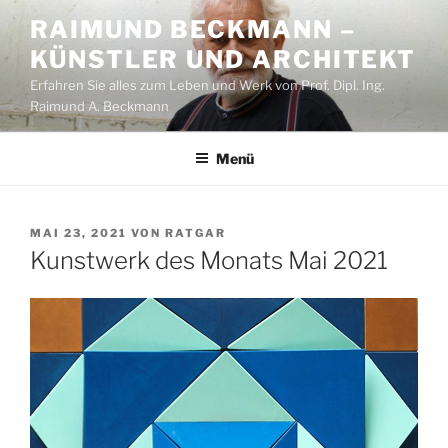
Zum
RAIMUND BECKMANN –
Inhalt
KÜNSTLER UND ARCHITEKT
springen
Erfahren Sie alles zum Leben und Werk von Prof. Dipl. Ing.
Raimund A. Beckmann
Menü
VERÖFFENTLICHT
MAI 23, 2021
VON
RATGAR
AM
Kunstwerk des Monats Mai 2021