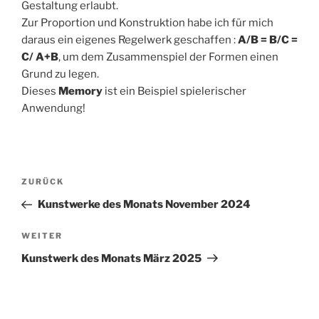
Gestaltung erlaubt.
Zur Proportion und Konstruktion habe ich für mich
daraus ein eigenes Regelwerk geschaffen :
A/B = B/C =
C/ A+B
, um dem Zusammenspiel der Formen einen
Grund zu legen.
Dieses
Memory
ist ein Beispiel spielerischer
Anwendung!
Beitragsnavigation
Vorheriger
ZURÜCK
Beitrag
Kunstwerke des Monats November 2024
Nächster
WEITER
Beitrag
Kunstwerk des Monats März 2025