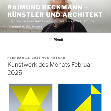
Zum
RAIMUND BECKMANN –
Inhalt
KÜNSTLER UND ARCHITEKT
springen
Erfahren Sie alles zum Leben und Werk von Prof. Dipl. Ing.
Raimund A. Beckmann
Menü
VERÖFFENTLICHT
FEBRUAR 13, 2025
VON
RATGAR
AM
Kunstwerk des Monats Februar
2025