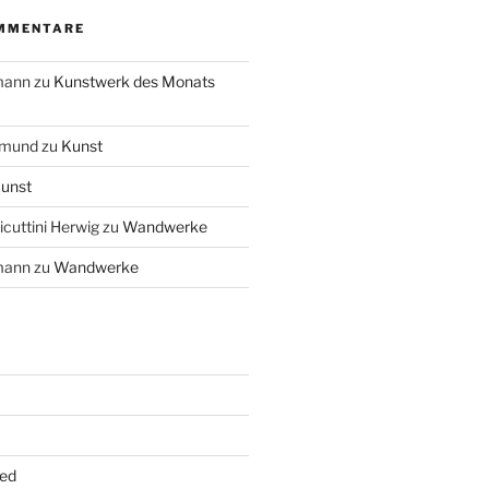
MMENTARE
mann
zu
Kunstwerk des Monats
imund
zu
Kunst
unst
cuttini Herwig
zu
Wandwerke
mann
zu
Wandwerke
ed