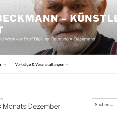
BECKMANN – KÜNSTL
T
nd Werk von Prof. Dipl. Ing. Raimund A. Beckmann
r
Vorträge & Veranstaltungen
AR
Suchen
s Monats Dezember
nach: