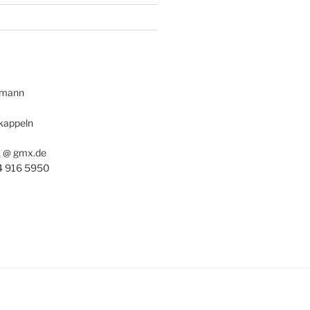
kmann
kappeln
k @ gmx.de
4 916 5950