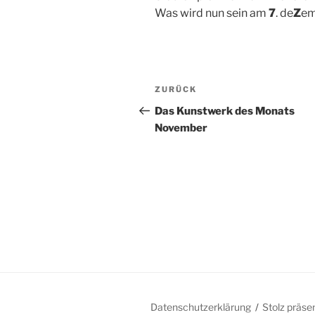
Was wird nun sein am
7
. de
Z
em
Beitragsnavigation
Vorheriger
ZURÜCK
Beitrag
Das Kunstwerk des Monats
November
Datenschutzerklärung
Stolz präse