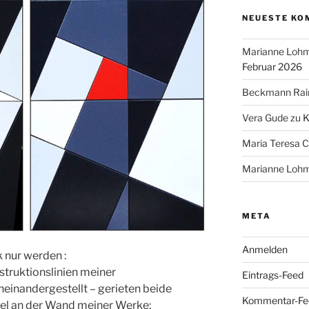
NEUESTE KO
Marianne Loh
Februar 2026
Beckmann Ra
Vera Gude
zu
K
Maria Teresa Ci
Marianne Loh
META
Anmelden
 nur werden :
struktionslinien meiner
Eintrags-Feed
einandergestellt – gerieten beide
Kommentar-Fe
el an der Wand meiner Werke: