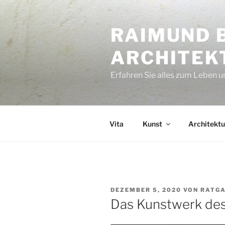
Zum
Inhalt
RAIMUND 
springen
ARCHITEK
Erfahren Sie alles zum Leben u
Vita
Kunst
Architektu
VERÖFFENTLICHT
DEZEMBER 5, 2020
VON
RATG
AM
Das Kunstwerk de