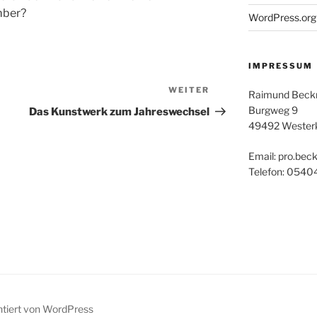
ber?
WordPress.org
IMPRESSUM
WEITER
Nächster
Raimund Bec
Beitrag
Burgweg 9
Das Kunstwerk zum Jahreswechsel
49492 Wester
Email: pro.bec
Telefon: 0540
ntiert von WordPress